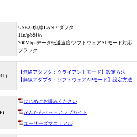
USB2.0無線LANアダプタ
11n/g/b対応
略
300Mbpsデータ転送速度/ソフトウェアAPモード対応
ブラック
【無線アダプタ：クライアントモード】設定方法
L)
【無線アダプタ：ソフトウェアAPモード】設定方法
はじめにお読みください
F)
かんたんセットアップガイド
ユーザーズマニュアル