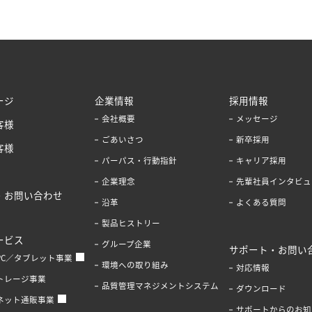
ージ
企業情報
採用情報
会社概要
メッセージ
客様
ごあいさつ
新卒採用
客様
パーパス・行動指針
キャリア採用
企業理念
先輩社員インタビュ
・お問い合わせ
沿革
よくある質問
製品ヒストリー
ービス
グループ企業
サポート・お問い
PC／タブレット事業
環境への取り組み
対応情報
トレージ事業
品質管理マネジメントシステム
ダウンロード
ネット通販事業
サポートからのお知