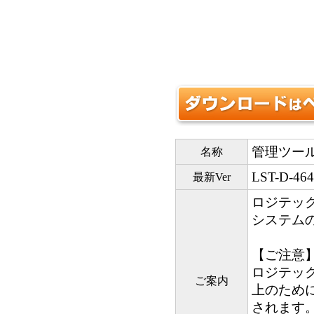
管理ツー
名称
LST-D-464
最新Ver
ロジテッ
システム
【ご注意
ロジテックツ
ご案内
上のため
されます