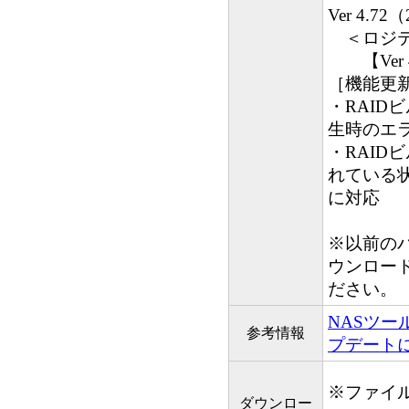
Ver 4.7
＜ロジテ
【Ver 4
［機能更新
・RAID
生時のエ
・RAID
れている状
に対応
※以前の
ウンロード
ださい。
NASツールV
参考情報
プデート
※ファイ
ダウンロー