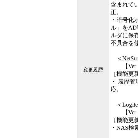
含まれて
正。
・暗号化
ル」をA
ルダに保
不具合を
＜NetStor 
【Ver 1
変更履歴
［機能更新
・ 履歴
応。
＜Logitec
【Ver 1
［機能更新
・NAS検