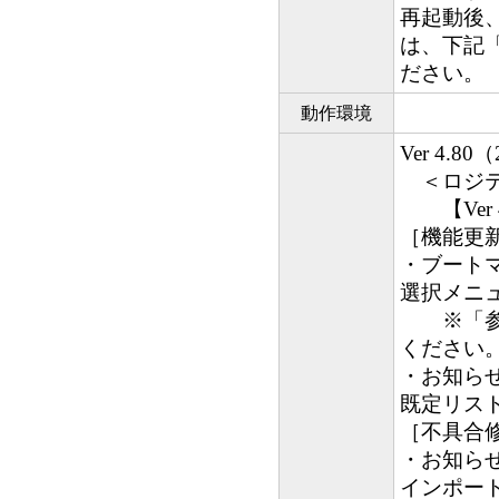
再起動後
は、下記
ださい。
動作環境
Ver 4.8
＜ロジテ
【Ver 4
［機能更新
・ブート
選択メニ
※「参考
ください
・お知ら
既定リス
［不具合修
・お知ら
インポー