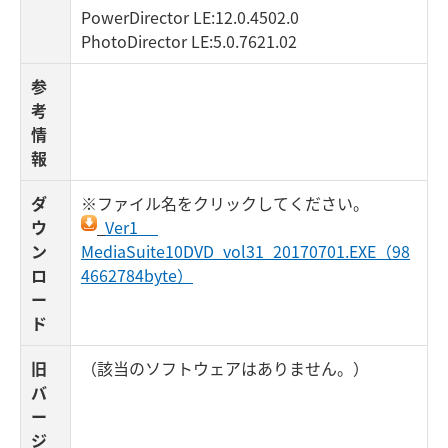
PowerDirector LE:12.0.4502.0
PhotoDirector LE:5.0.7621.02
参
考
情
報
ダ
※ファイル名をクリックしてください。
ウ
Ver1
ン
MediaSuite10DVD_vol31_20170701.EXE（98
ロ
4662784byte）
ー
ド
旧
（該当のソフトウェアはありません。）
バ
ー
ジ